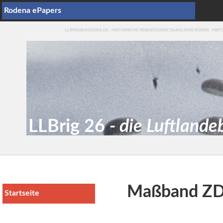
Rodena ePapers
LLBRIG26.RODENA.DE . HISTORISCHE HEIMATKUNDE SAARLOUIS-RODEN . HIS
LLBrig 26
- die Luftlande
Maßband Z
Startseite