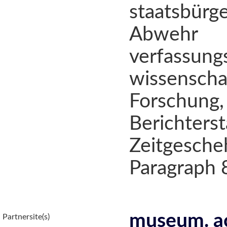
staatsbür
Abwehr v
verfassung
wissenscha
Forschun
Berichters
Zeitgesch
Paragraph 
museum. a
Partnersite(s)