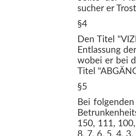
sucher er Tro
§4
Den Titel "VI
Entlassung der
wobei er bei 
Titel "ABGÄN
§5
Bei folgenden
Betrunkenheits
150, 111, 100, 
8, 7, 6, 5, 4, 3,