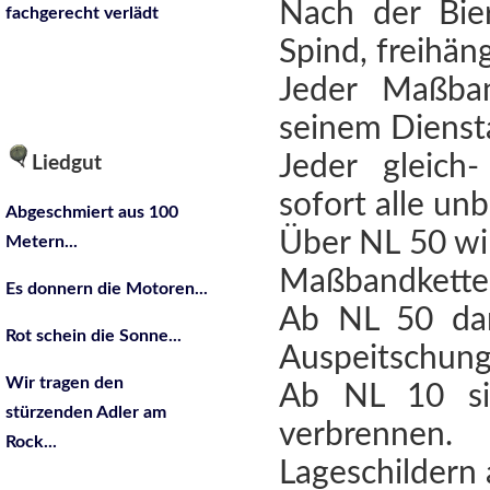
Nach der Bie
fachgerecht verlädt
Spind, freihän
Jeder Maßba
seinem Dienst
Jeder gleich-
Liedgut
sofort alle un
Abgeschmiert aus 100
Über NL 50 wir
Metern...
Maßbandkette
Es donnern die Motoren...
Ab NL 50 dar
Rot schein die Sonne...
Auspeitschung
Wir tragen den
Ab NL 10 sin
stürzenden Adler am
verbrennen
Rock...
Lageschildern 