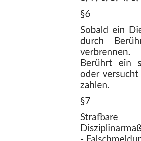
§6
Sobald ein Di
durch Berüh
verbrennen.
Berührt ein s
oder versucht 
zahlen.
§7
Strafbar
Disziplinarma
- Falschmeldun